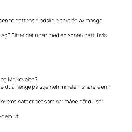
 denne nattens blodslinje bare én av mange
 slag? Sitter det noen med en annen natt, hvis
n og Melkeveien?
e verdt å henge på stjernehimmelen, snarere enn
g hvems natt er det som har måne når du ser
e dem ut.