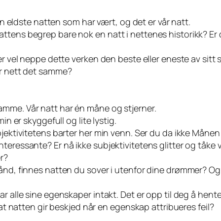
den eldste natten som har vært, og det er vår natt.
ttens begrep bare nok en natt i nettenes historikk? Er
er vel neppe dette verken den beste eller eneste av sitt
er nett det samme?
amme. Vår natt har én måne og stjerner.
in er skyggefull og lite lystig.
bjektivitetens barter her min venn. Ser du da ikke Måne
nteressante? Er nå ikke subjektivitetens glitter og tåk
r?
hånd, finnes natten du sover i utenfor dine drømmer? O
r alle sine egenskaper intakt. Det er opp til deg å hent
 at natten gir beskjed når en egenskap attribueres feil?