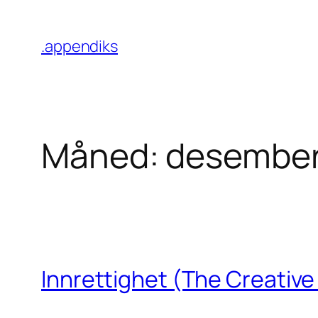
Hopp
til
.appendiks
innhold
Måned:
desember
Innrettighet (The Creative