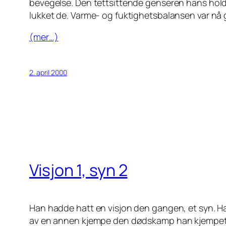
bevegelse. Den tettsittende genseren hans hold
lukket de. Varme- og fuktighetsbalansen var nå
(mer…)
2. april 2000
Visjon 1, syn 2
Han hadde hatt en visjon den gangen, et syn. Ha
av en annen kjempe den dødskamp han kjempet mo