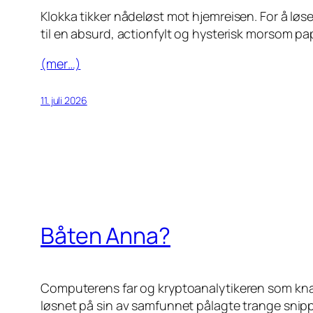
Klokka tikker nådeløst mot hjemreisen. For å løse 
til en absurd, actionfylt og hysterisk morsom pap
(mer…)
11. juli 2026
Båten Anna?
Computerens far og kryptoanalytikeren som knakk
løsnet på sin av samfunnet pålagte trange snipp 