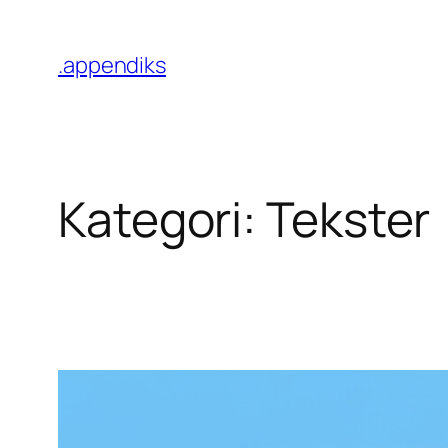
Hopp
til
.appendiks
innhold
Kategori:
Tekster