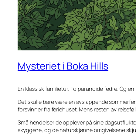
Mysteriet i Boka Hills
En klassisk familietur. To paranoide fedre. Og en
Det skulle bare være en avslappende sommerferie 
forsvinner fra feriehuset. Mens resten av reiseføl
Små hendelser de opplever på sine dagsutflukter 
skyggene, og de naturskjønne omgivelsene skjule