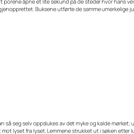
t porene åpne et lite sekund på de steder hvor hans ve
 gjenopprettet. Buksene utførte de samme umerkelige ju
n så seg selv oppslukes av det myke og kalde mørket; u
t lyset fra lyset. Lemmene strukket ut i søken etter l