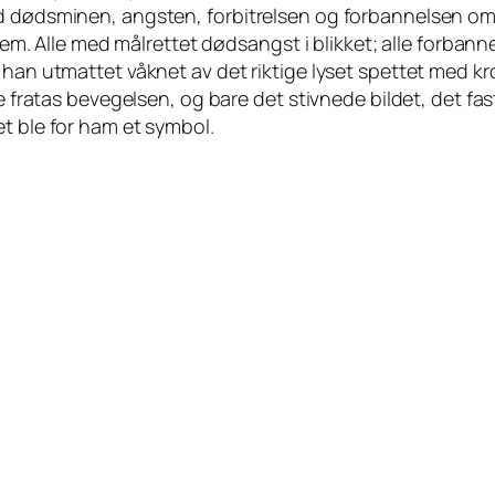
dødsminen, angsten, forbitrelsen og forbannelsen om at d
frem. Alle med målrettet dødsangst i blikket; alle forbanne
 han utmattet våknet av det riktige lyset spettet med kro
le fratas bevegelsen, og bare det stivnede bildet, det fa
t ble for ham et symbol.