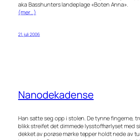
aka Basshunters landeplage «Boten Anna».
(mer…)
21. juli 2006
Nanodekadense
Han satte seg opp i stolen. De tynne fingerne, tr
blikk streifet det dimmede lysstoffrørlyset med 
dekket av porøse mørke tepper holdt nede av tung