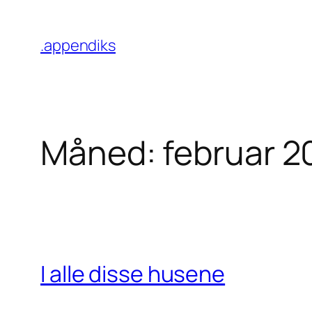
Hopp
til
.appendiks
innhold
Måned:
februar 2
I alle disse husene