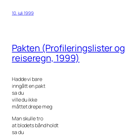
10. juli 1999
Pakten (Profileringslister og
reiseregn, 1999)
Hadde vi bare
inngått en pakt
sa du
ville du ikke
måttet drepe meg
Man skulle tro
at blodets bånd holdt
sa du