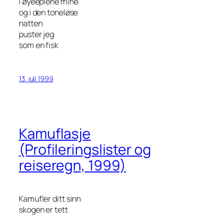
i øyeeplene mine
og i den toneløse
natten
puster jeg
som en fisk
13. juli 1999
Kamuflasje
(Profileringslister og
reiseregn, 1999)
Kamufler ditt sinn
skogen er tett