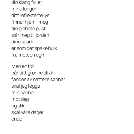
din klang fyller
mine lunger
ditt reflekterte lys
finner hjem i meg
din glohete pust
slår meg til jorden
dine spark
er som det spake hulk
fra meteorregn
Men en tid
når ditt grønne blikk
fanges av nattens sønner
skal jeg legge
min panne
mot deg
og slik
skal våre dager
ende