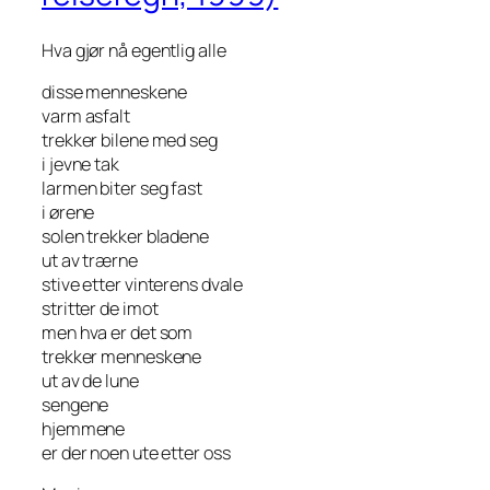
Hva gjør nå egentlig alle
disse menneskene
varm asfalt
trekker bilene med seg
i jevne tak
larmen biter seg fast
i ørene
solen trekker bladene
ut av trærne
stive etter vinterens dvale
stritter de imot
men hva er det som
trekker menneskene
ut av de lune
sengene
hjemmene
er der noen ute etter oss