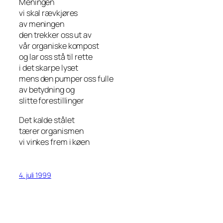
Meningen
vi skal rævkjøres
av meningen
den trekker oss ut av
vår organiske kompost
og lar oss stå til rette
i det skarpe lyset
mens den pumper oss fulle
av betydning og
slitte forestillinger
Det kalde stålet
tærer organismen
vi vinkes frem i køen
4. juli 1999