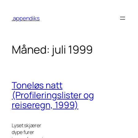
Hopp
til
.appendiks
innhold
Måned:
juli 1999
Toneløs natt
(Profileringslister og
reiseregn, 1999)
Lyset skjærer
dype furer