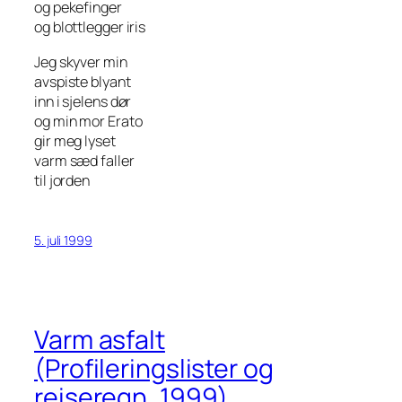
og pekefinger
og blottlegger iris
Jeg skyver min
avspiste blyant
inn i sjelens dør
og min mor Erato
gir meg lyset
varm sæd faller
til jorden
5. juli 1999
Varm asfalt
(Profileringslister og
reiseregn, 1999)