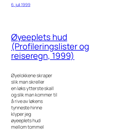
6. juli 1999
Øyeeplets hud
(Profileringslister og
reiseregn, 1999)
Øyelokkene skraper
slik man skreller
en løks ytterste skall
og slik man kommer til
å rive av løkens
tynneste hinne
klyper jeg
øyeeplets hud
mellom tommel