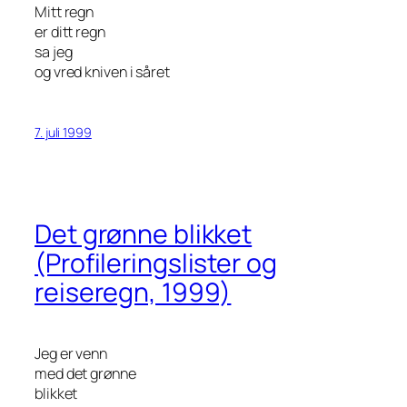
Mitt regn
er ditt regn
sa jeg
og vred kniven i såret
7. juli 1999
Det grønne blikket
(Profileringslister og
reiseregn, 1999)
Jeg er venn
med det grønne
blikket