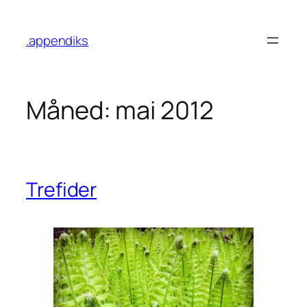
Hopp
til
.appendiks
innhold
Måned:
mai 2012
Trefider